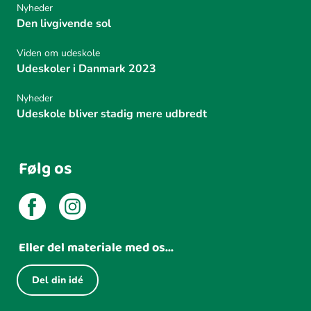
l
Nyheder
i
Den livgivende sol
n
g
Viden om udeskole
Udeskoler i Danmark 2023
Nyheder
Udeskole bliver stadig mere udbredt
Følg os
Eller del materiale med os...
Del din idé