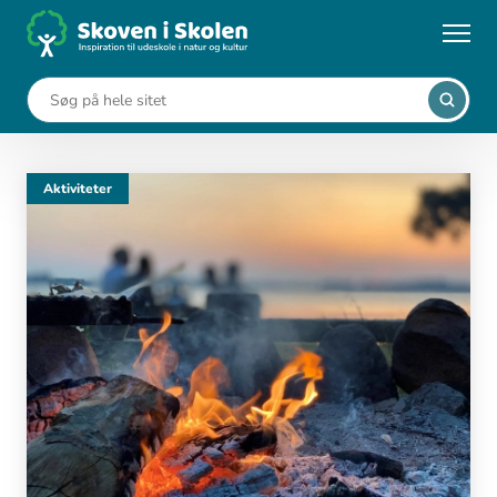
Gå
til
Forside
Natur/Teknologi
hovedindhold
Natur/Teknologi
Aktiviteter