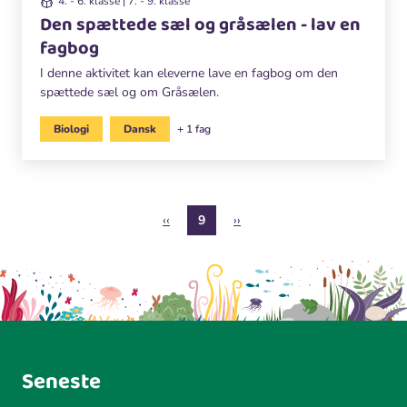
4. - 6. klasse | 7. - 9. klasse
Den spættede sæl og gråsælen - lav en
fagbog
I denne aktivitet kan eleverne lave en fagbog om den
spættede sæl og om Gråsælen.
Biologi
Dansk
+ 1 fag
S
Forrige
‹‹
Nuværende
9
Næste
››
i
side
side
side
d
e
i
n
d
d
Seneste
e