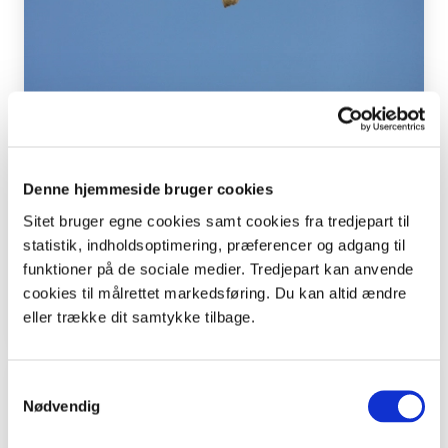
Denne hjemmeside bruger cookies
0. - 3. klasse | 4. - 6. klasse
Cykel med dyrene
Sitet bruger egne cookies samt cookies fra tredjepart til
Et cykelløb til 7 poster, hvor eleverne leger og lærer om
statistik, indholdsoptimering, præferencer og adgang til
almindelige dyr i Danmark.
funktioner på de sociale medier. Tredjepart kan anvende
cookies til målrettet markedsføring. Du kan altid ændre
Idræt
Natur/Teknologi
eller trække dit samtykke tilbage.
Leksikon
Samtykkevalg
Nødvendig