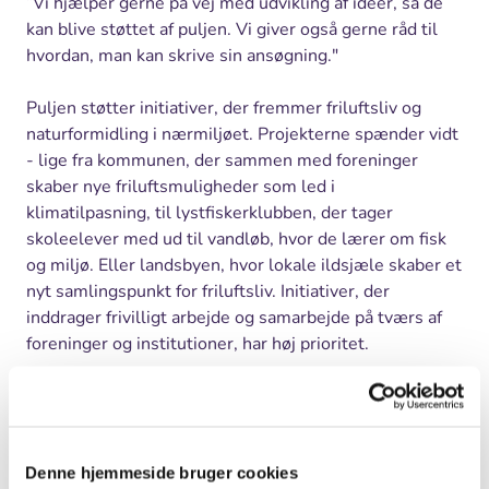
”Vi hjælper gerne på vej med udvikling af idéer, så de
kan blive støttet af puljen. Vi giver også gerne råd til
hvordan, man kan skrive sin ansøgning."
Puljen støtter initiativer, der fremmer friluftsliv og
naturformidling i nærmiljøet. Projekterne spænder vidt
- lige fra kommunen, der sammen med foreninger
skaber nye friluftsmuligheder som led i
klimatilpasning, til lystfiskerklubben, der tager
skoleelever med ud til vandløb, hvor de lærer om fisk
og miljø. Eller landsbyen, hvor lokale ildsjæle skaber et
nyt samlingspunkt for friluftsliv. Initiativer, der
inddrager frivilligt arbejde og samarbejde på tværs af
foreninger og institutioner, har høj prioritet.
Søg inden 1. november
Man søger ved at udfylde ansøgningsskemaet på
Friluftsrådets hjemmeside
www.friluftsraadet.dk/tilskud
. Her er også eksempler
Denne hjemmeside bruger cookies