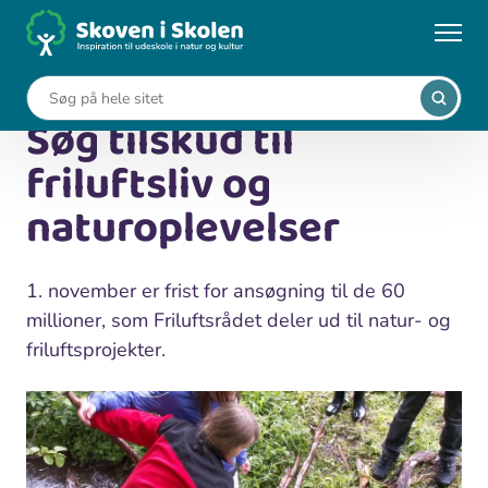
Gå
til
...
Nyheder
Søg tilskud til friluftsliv og naturoplevelser
hovedindhold
8. oktober 2014
Søg tilskud til
friluftsliv og
naturoplevelser
1. november er frist for ansøgning til de 60
millioner, som Friluftsrådet deler ud til natur- og
friluftsprojekter.