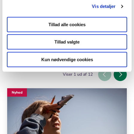
Hjælp til legatsøgning
Vis detaljer
Du kan finde hjælp til legatsøgning via
Fundraising
How
- en hjemmeside med gode råd.
Tillad alle cookies
Print
Tillad valgte
Kun nødvendige cookies
Sidste nyt
Viser
1
ud af
12
Nyhed