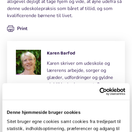
alligevel dejligt at tage hjem og vide, at øjne udefra så
denne udeskolepraksis som båret af tillid, og som
kvalificerende børnene til livet.
Print
Karen Barfod
Karen skriver om udeskole og
lærerens arbejde, sorger og
glæder, udfordringer og gyldne
øjeblikke i uderummet. 3
Denne hjemmeside bruger cookies
Andre Skribenter
Sitet bruger egne cookies samt cookies fra tredjepart til
statistik, indholdsoptimering, præferencer og adgang til