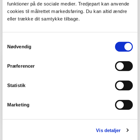
Tanya Uhnger Wünsche
funktioner på de sociale medier. Tredjepart kan anvende
cookies til målrettet markedsføring. Du kan altid ændre
eller trække dit samtykke tilbage.
Samtykkevalg
Nødvendig
Lars Hansen
Præferencer
Jeg skriver til nye og erfarne
udeskolelærere. Om oplevelser
Statistik
og sansning, om den gode
udeskoledag og især om
udvikling af udeskole.
Marketing
Vis detaljer
Se alle skribenter