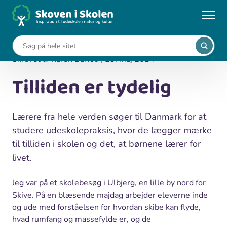
Gå
til
...
Blogs
Tilliden er tydelig
hovedindhold
Skrevet af Karen Barfod | 23. maj 2014
Tilliden er tydelig
Lærere fra hele verden søger til Danmark for at
studere udeskolepraksis, hvor de lægger mærke
til tilliden i skolen og det, at børnene lærer for
livet.
Jeg var på et skolebesøg i Ulbjerg, en lille by nord for
Skive. På en blæsende majdag arbejder eleverne inde
og ude med forståelsen for hvordan skibe kan flyde,
hvad rumfang og massefylde er, og de