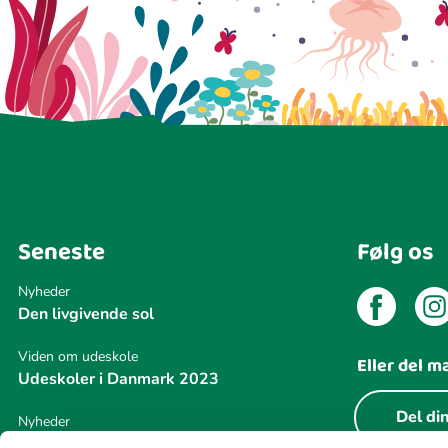
Seneste
Følg os
Nyheder
Den livgivende sol
Viden om udeskole
Eller del m
Udeskoler i Danmark 2023
Del din
Nyheder
Udeskole bliver stadig mere udbredt