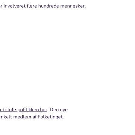
har involveret flere hundrede mennesker.
 friluftspolitikken her
. Den nye
t enkelt medlem af Folketinget.