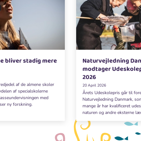
e bliver stadig mere
Naturvejledning Da
modtager Udeskole
2026
redjedel af de almene skoler
20 April 2026
vdelen af specialskolerne
Årets Udeskolepris går til fo
lasseundervisningen med
Naturvejledning Danmark, s
ser ny forskning.
mange år har kvalificeret udes
naturen og andre eksterne lær
Prisen blev overrakt på Korchs
Århus. Med prisen følger et d
æbletræ.