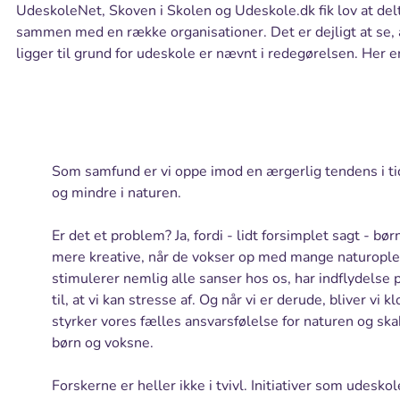
UdeskoleNet, Skoven i Skolen og Udeskole.dk fik lov at delt
sammen med en række organisationer. Det er dejligt at se, 
ligger til grund for udeskole er nævnt i redegørelsen. Her er e
Som samfund er vi oppe imod en ærgerlig tendens i 
og mindre i naturen.
Er det et problem? Ja, fordi - lidt forsimplet sagt - bø
mere kreative, når de vokser op med mange naturoplev
stimulerer nemlig alle sanser hos os, har indflydelse på
til, at vi kan stresse af. Og når vi er derude, bliver vi
styrker vores fælles ansvarsfølelse for naturen og sk
børn og voksne.
Forskerne er heller ikke i tvivl. Initiativer som udesk