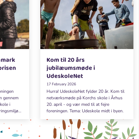
nmark
Kom til 20 års
prisen
jubilæumsmøde i
UdeskoleNet
17 February 2026
reningen
Hurra! UdeskoleNet fylder 20 år. Kom til
om gennem
netværksmøde på Korchs skole i Århus
kole i
20. april - og vær med til at fejre
ingsmiljøer.
foreningen. Tema: Udeskole midt i byen.
 skole i
iplom og et