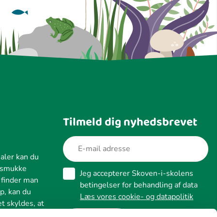
Tilmeld dig nyhedsbrevet
aler kan du
n smukke
Jeg accepterer Skoven-i-skolens
e finder man
betingelser for behandling af data
p, kan du
Læs vores cookie- og datapolitik
t skyldes, at
 hvert skæl i