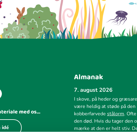
Almanak
7. august 2026
I skove, på heder og græsare
være heldig at støde på de
ateriale med os...
kobberfarvede
stålorm
. Oft
den død. Hvis du tager den o
 idé
mærke at den er helt stiv. De
der ligger en benplade under