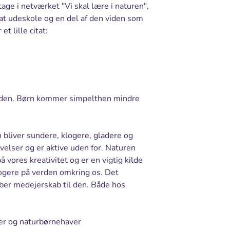
age i netværket "Vi skal lære i naturen",
at udeskole og en del af den viden som
t lille citat:
tiden. Børn kommer simpelthen mindre
rn bliver sundere, klogere, gladere og
elser og er aktive uden for. Naturen
 vores kreativitet og er en vigtig kilde
 klogere på verden omkring os. Det
aber medejerskab til den. Både hos
oler og naturbørnehaver