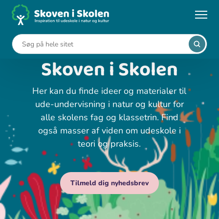
Gå
til
hovedindhold
Velkommen til
Skoven i Skolen
Her kan du finde ideer og materialer til
ude-undervisning i natur og kultur for
alle skolens fag og klassetrin. Find
også masser af viden om udeskole i
teori og praksis.
Tilmeld dig nyhedsbrev