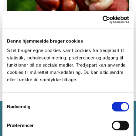
Denne hjemmeside bruger cookies
Sitet bruger egne cookies samt cookies fra tredjepart til
Danmark i tal
statistik, indholdsoptimering, præferencer og adgang til
Her kan du finde de højeste bakker, de længste åer og de
funktioner på de sociale medier. Tredjepart kan anvende
største skove i Danmark.
cookies til målrettet markedsføring. Du kan altid ændre
eller trække dit samtykke tilbage.
Samtykkevalg
Nødvendig
Havet i Skolen
Præferencer