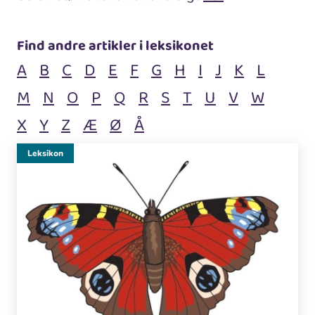
Find andre artikler i leksikonet
A
B
C
D
E
F
G
H
I
J
K
L
M
N
O
P
Q
R
S
T
U
V
W
X
Y
Z
Æ
Ø
Å
Leksikon