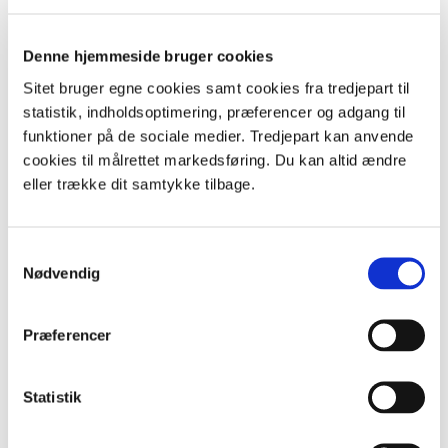
Spor i sandet
Kyst kunst - strand mandala
Rynket rose – på godt og ondt, forår
Denne hjemmeside bruger cookies
Rynket rose – på godt og ondt, efterår
Sitet bruger egne cookies samt cookies fra tredjepart til
Livstræer
statistik, indholdsoptimering, præferencer og adgang til
Geologisk foto-tidslinje
funktioner på de sociale medier. Tredjepart kan anvende
Klittens jordbund
cookies til målrettet markedsføring. Du kan altid ændre
Klittens planter
eller trække dit samtykke tilbage.
Interview en "indfødt"
Kom og køb - handel i det gamle Vorupør
Vi fiskede fra Vorupør
Samtykkevalg
Dilemmaspil om Vorupør Fiskercompagni
Nødvendig
Præferencer
Statistik