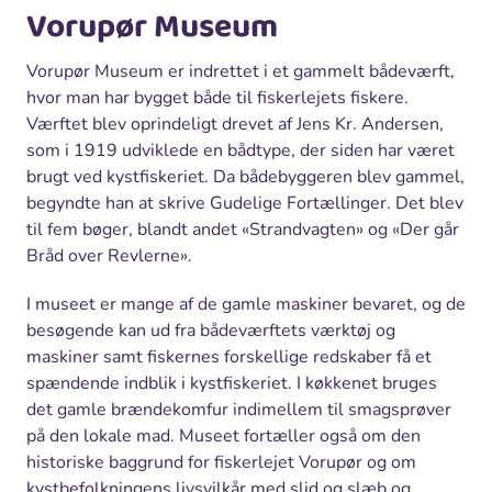
Vorupør Museum
Vorupør Museum er indrettet i et gammelt bådeværft,
hvor man har bygget både til fiskerlejets fiskere.
Værftet blev oprindeligt drevet af Jens Kr. Andersen,
som i 1919 udviklede en bådtype, der siden har været
brugt ved kystfiskeriet. Da bådebyggeren blev gammel,
begyndte han at skrive Gudelige Fortællinger. Det blev
til fem bøger, blandt andet «Strandvagten» og «Der går
Bråd over Revlerne».
I museet er mange af de gamle maskiner bevaret, og de
besøgende kan ud fra bådeværftets værktøj og
maskiner samt fiskernes forskellige redskaber få et
spændende indblik i kystfiskeriet. I køkkenet bruges
det gamle brændekomfur indimellem til smagsprøver
på den lokale mad. Museet fortæller også om den
historiske baggrund for fiskerlejet Vorupør og om
kystbefolkningens livsvilkår med slid og slæb og