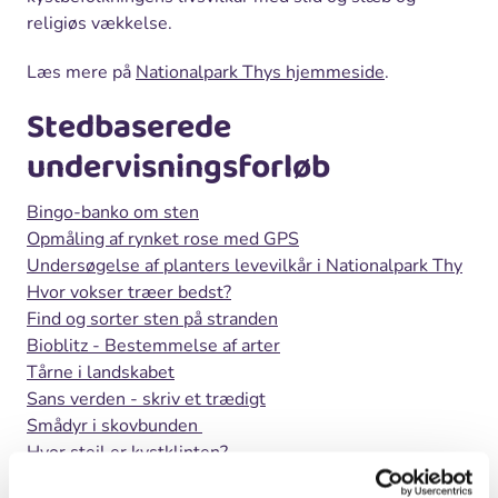
religiøs vækkelse.
Læs mere på
Nationalpark Thys hjemmeside
.
Stedbaserede
undervisningsforløb
Bingo-banko om sten
Opmåling af rynket rose med GPS
Undersøgelse af planters levevilkår i Nationalpark Thy
Hvor vokser træer bedst?
Find og sorter sten på stranden
Bioblitz - Bestemmelse af arter
Tårne i landskabet
Sans verden - skriv et trædigt
Smådyr i skovbunden
Hvor stejl er kystklinten?
Krible krable safari