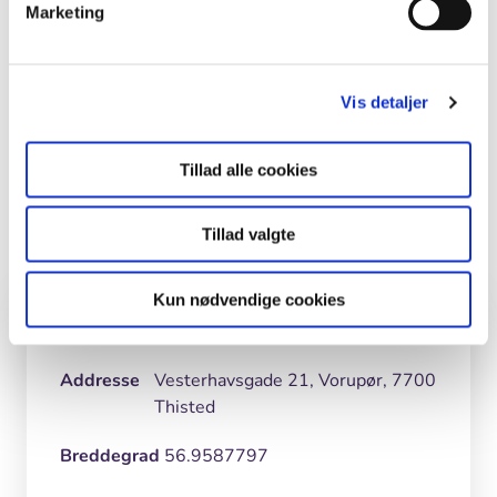
Marketing
+
Vis detaljer
Tillad alle cookies
–
Skift kort
Tillad valgte
©
SDFE
Kun nødvendige cookies
Hvor
Skærmkort
Skærmkort
dæmpet
Ortofoto
Basis
Addresse
Vesterhavsgade 21, Vorupør, 7700
Thisted
Breddegrad
56.9587797