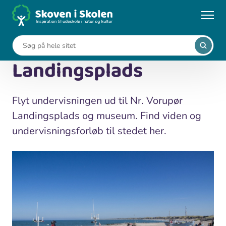
Gå
til
...
Kort
Vorupør Landingsplads
hovedindhold
Vorupør
Landingsplads
Flyt undervisningen ud til Nr. Vorupør
Landingsplads og museum. Find viden og
undervisningsforløb til stedet her.